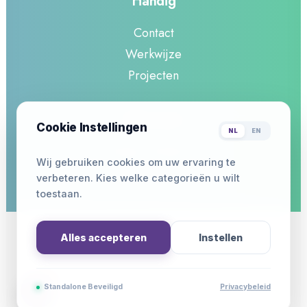
Handig
Contact
Werkwijze
Projecten
Informatie
Cookie Instellingen
NL
EN
Privacy Verklaring
Wij gebruiken cookies om uw ervaring te
Actueel :
Onderzoek naar de sociale
verbeteren. Kies welke categorieën u wilt
toegankelijkheid binnen culturele- en
sportverenigingen
toestaan.
Volg ons :
op LinkedIn voor de laatste
nieuwtjes!
Alles accepteren
Instellen
© RPE 2026 | KVK 69230668
2
Standalone Beveiligd
Privacybeleid
Website door
studio Joris Budel
.