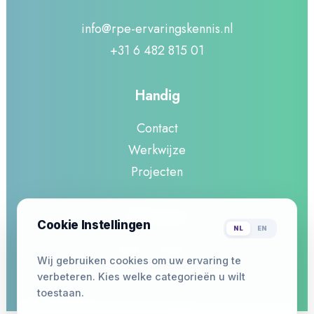
info@rpe-ervaringskennis.nl
+31 6 482 815 01
Handig
Contact
Werkwijze
Projecten
Informatie
Cookie Instellingen
NL
EN
Privacy Verklaring
Wij gebruiken cookies om uw ervaring te
Actueel :
Onderzoek naar de sociale
verbeteren. Kies welke categorieën u wilt
toegankelijkheid binnen culturele- en
sportverenigingen
toestaan.