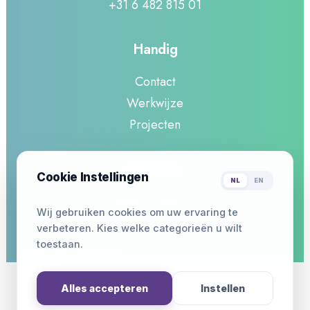
+31 6 482 815 01
doen naar de sociale toegankelijkheid
van sport- en culturele activiteiten.
Handig
Contact
door admin
Werkwijze
Projecten
Informatie
Cookie Instellingen
NL
EN
Privacy Verklaring
Wij gebruiken cookies om uw ervaring te
Actueel :
Onderzoek naar de sociale
verbeteren. Kies welke categorieën u wilt
toegankelijkheid binnen culturele- en
sportverenigingen
toestaan.
Volg ons :
op LinkedIn voor de laatste
nieuwtjes!
Alles accepteren
Instellen